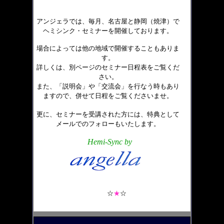
アンジェラでは、
毎月、
名古屋
と
静岡（焼津）
で
ヘミシンク・セミナー
を開催しております
。
場合によっては他の地域で開催することもありま
す。
詳しくは、別ページのセミナー
日程表をご
覧くだ
さい
。
また、「
説明会
」や「交流会」
を
行なう時もあり
ますので
、
併せて日程をご覧くださいませ
。
更に、セミナーを受講された方には、特典として
メールでのフォローもいたします
。
Hemi-Sync by
☆
★
☆