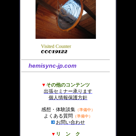
Visited Counter
hemisync-jp.com
▼
その他のコンテンツ
出張セミナー承ります
個人情報保護方針
感想・体験談集
（準備中）
よくある質問
（準備中）
お問い合わ
せ
▼
リ ン ク