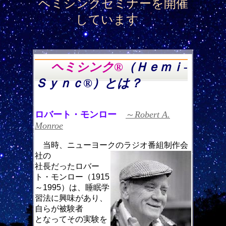
ヘミシンクセミナーを開催
しています
ヘミシンク®
（
Ｈｅｍｉ-
Ｓｙｎｃ
®
）
とは？
ロバート・モンロー
～
Robert A.
Monroe
当時、ニューヨークのラジオ番組制作会
社の
社長だったロバー
ト・モンロー（1915
～1995）は、睡眠学
習法に興味があり、
自らが被験者
となってその実験を