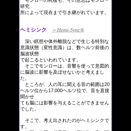
モンローの死後も、その意志はモンロー
研究
所によって現在まで引き継がれています。
ヘミシンク
～
Hemi-Sync®
深い瞑想や体外離脱などで生じる特別な
意識状態（変性意識）は、数ヘルツ前後の
脳波状態
で起こるといわれています。
そこでモンローは、音響を使って意図的
に脳波に影響を及ぼせないかと考えまし
た。
ところが、人の耳に聞える音の範囲は20
ヘルツ位から17,000ヘルツ位で、音を直接
聞かせ
ても脳には影響を与えることができません
でした。
そこで、考え出されたのがヘミシンクで
す。