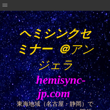
ヘミシンクセ
ミナー
＠
アン
ジェラ
hemisync-
jp.
com
東海地域（名古屋・静岡）で