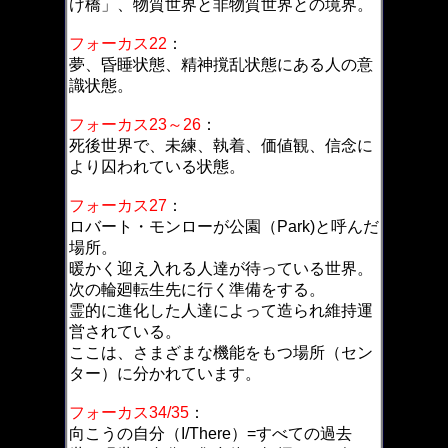
け橋」、物質世界と非物質世界との境界。
フォーカス22
：
夢、昏睡状態、精神撹乱状態にある人の意
識状態。
フォーカス23～26
：
死後世界で、未練、執着、価値観、信念に
より囚われている状態。
フォーカス27
：
ロバート・モンローが公園（Park)と呼んだ
場所。
暖かく迎え入れる人達が待っている世界。
次の輪廻転生先に行く準備をする。
霊的に進化した人達によって造られ維持運
営されている。
ここは、さまざまな機能をもつ場所（セン
ター）に分かれています。
フォーカス34/35
：
向こうの自分（I/There）=すべての過去