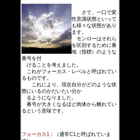
さて、一口で変
性意識状態といって
も様々な状態があり
ます。
モンローはそれら
を区別するために番
地（指標）のような
番号を付
けることを考えました。
これがフォーカス・レベルと呼ばれてい
るものです。
これにより、現在自分がどのような状
態にいるのかだいたい分か
るようになりました。
番号が大きくなるほど肉体から離れてい
るという意味です。
フォーカス1
：（通常C1と呼ばれていま