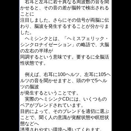
右耳と左耳に若干異なる周波数の音を聞
かせると、その音の差が脳幹で検出される
ことに
注目しました。さらにその信号が両脳に伝
わり、脳波を発生するすることが分かりま
した。
ヘミシンクとは、「ヘミスフェリック・
シンクロナイゼーション」の略語で、大脳
の左右の半球が
同調するという意味です。要するに全脳活
性状態です。
例えば、右耳に100ヘルツ、左耳に105ヘ
ルツの音を聞かせますと、頭の中で5ヘル
ツの脳波
が発生するということです。
実際のヘミシンクCDには、いくつもの
ペアがブレンドされています。
目的によって、そのブレンドを適切に選ぶ
ことで、聞く人の意識が覚醒状態や瞑想状
態などへ
誘導されやすい環境へ導いてくれます。